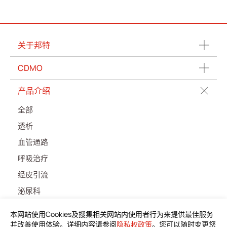
关于邦特
CDMO
产品介绍
全部
透析
血管通路
呼吸治疗
经皮引流
泌尿科
输液治疗
本网站使用Cookies及搜集相关网站内使用者行为来提供最佳服务
医疗零部件
并改善使用体验。详细内容请参阅
隐私权政策
。您可以随时变更您