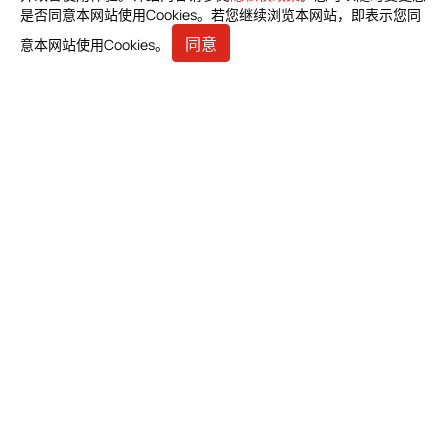
是否同意本网站使用Cookies。若您继续浏览本网站，即表示您同
居家照护
同意
意本网站使用Cookies。
消化内科
杂项
最新消息
产品资料下载
联络我们
邦特生物科技股份有限公司 (总部)
台北市中山区长安东路1段23号5楼之6
+886-2-2571-0269
+886-2-2536-1967