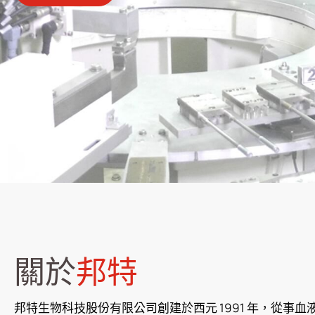
產品介紹
人才招募
投資人專區
企業永續
最新消息
關於
邦特
聯絡我們
邦特生物科技股份有限公司創建於西元 1991 年，從事血