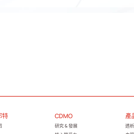
邦特
CDMO
產
紹
研究 & 發展
透