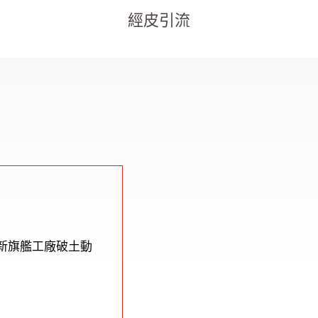
經皮引流
的新旗艦工廠破土動