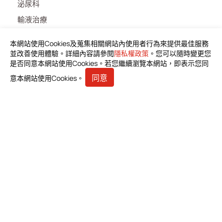
泌尿科
輸液治療
醫療零件
本網站使用Cookies及蒐集相關網站內使用者行為來提供最佳服務
居家照護
並改善使用體驗。詳細內容請參閱
隱私權政策
。您可以隨時變更您
是否同意本網站使用Cookies。若您繼續瀏覽本網站，即表示您同
消化内科
同意
意本網站使用Cookies。
雜項
最新消息
產品資料下載
投資人專區
利害關係人
人才招募
聯絡我們