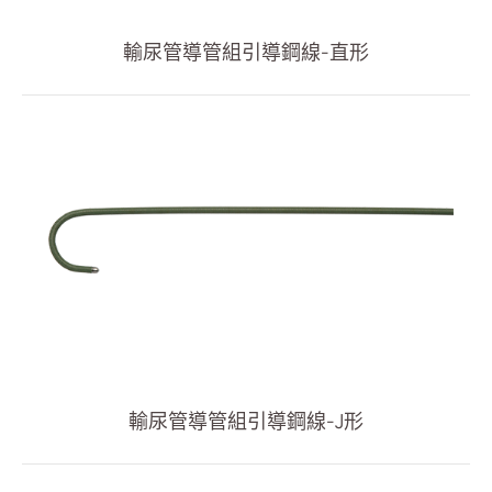
血管通路
輸尿管導管組引導鋼線-直形
呼吸治療
經皮引流
泌尿科
全部
輸尿管導管組
引導鋼線
推進管
(ODM)輸尿管氣球擴張導管
(ODM)皮下腎盂造口術輸尿管導管組
輸尿管導管組引導鋼線-J形
(ODM)腎臟移植輸尿管導管組
(ODM)腫瘤輸尿管導管