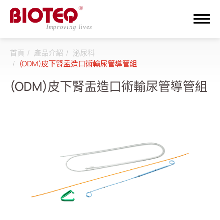
首頁
產品介紹
泌尿科
搜尋
(ODM)皮下腎盂造口術輸尿管導管組
(ODM)皮下腎盂造口術輸尿管導管組
登入
註冊
關於邦特
CDMO
產品介紹
全部
透析