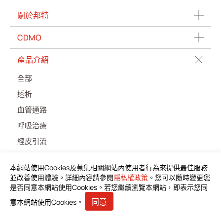
關於邦特
最新消息
CDMO
聯絡我們
產品介紹
繁體中文
English
简体中文
全部
透析
血管通路
呼吸治療
經皮引流
泌尿科
本網站使用Cookies及蒐集相關網站內使用者行為來提供最佳服務
輸液治療
並改善使用體驗。詳細內容請參閱
隱私權政策
。您可以隨時變更您
是否同意本網站使用Cookies。若您繼續瀏覽本網站，即表示您同
醫療零件
同意
意本網站使用Cookies。
居家照護
消化内科