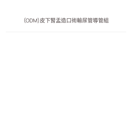
血管通路
呼吸治療
(ODM)皮下腎盂造口術輸尿管導管組
經皮引流
泌尿科
全部
輸尿管導管組
引導鋼線
推進管
(ODM)輸尿管氣球擴張導管
(ODM)皮下腎盂造口術輸尿管導管組
(ODM)腎臟移植輸尿管導管組
(ODM)腫瘤輸尿管導管