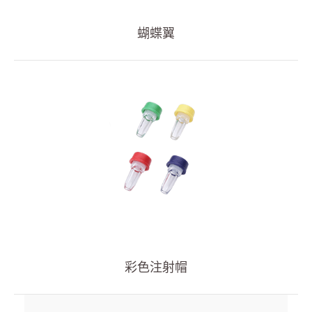
血管通路
蝴蝶翼
呼吸治療
經皮引流
泌尿科
輸液治療
全部
PVC IV輸液袋
PVC管袋
輸液軟袋用配件
輸液延長管
彩色注射帽
輸液套
醫療零件