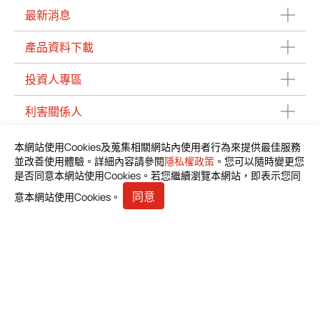
最新消息
產品資料下載
投資人專區
利害關係人
人才招募
本網站使用Cookies及蒐集相關網站內使用者行為來提供最佳服務
並改善使用體驗。詳細內容請參閱
隱私權政策
。您可以隨時變更您
聯絡我們
是否同意本網站使用Cookies。若您繼續瀏覽本網站，即表示您同
同意
意本網站使用Cookies。
邦特生物科技股份有限公司
臺北市中山區長安東路1段23號5樓之6
+886-2-2571-0269