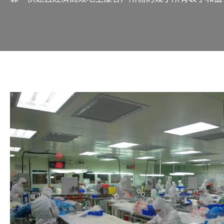
核心競爭力
製造能力
滅菌
包裝與組裝工程
生產基地
CDMO 流程圖
品質保證&法規事務
產品介紹
人才招募