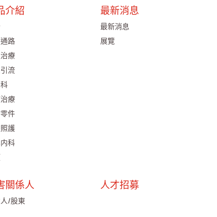
品介紹
最新消息
析
最新消息
管通路
展覽
吸治療
皮引流
尿科
液治療
療零件
家照護
化内科
項
害關係人
人才招募
人/股東
工