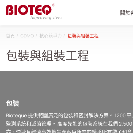
關於
首頁
CDMO
核心競爭力
包裝與組裝工程
包裝與組裝工程
登入
註冊
關於邦特
包裝
CDMO
Bioteque 提供範圍廣泛的包裝和密封解決方案。 1200 
監測系統和滅菌管理。 高度先進的包裝系統在我們 2,5
研究 & 發展
靠、快速且經濟高效地生產客戶所需的幾乎所有袋子和盒