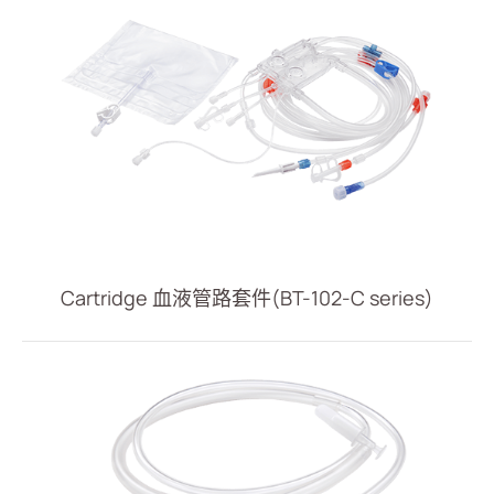
經皮引流
泌尿科
輸液治療
醫療零件
居家照護
消化内科
Cartridge 血液管路套件(BT-102-C series)
雜項
人才招募
投資人專區
企業永續