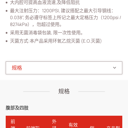
杂项
大内腔可提高血液流速,及降低阻抗
最大注射压力：1200PSI, 建议搭配之最大引导钢线：
企业永续
0.038”, 务必遵守标签上所记之最大定格压力（1200psi /
8274kPa），勿超过使用。
最新消息
采用无菌消毒袋包装, 限一次性使用。
联络我们
灭菌方式:本产品采用环氧乙烷灭菌 (E.O.灭菌)
繁體中文
English
简体中文
规格
规格
腹部及四肢
前
外
有效