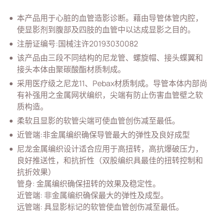
血管通路
本产品用于心脏的血管造影诊断。藉由导管体管内腔，
全部
使显影剂到腹部及四肢的血管中以达成显影之目的。
注册证编号:国械注许20193030082
血管造影导管
该产品由三段不同结构的尼龙管、螺旋帽、接头蝶翼和
血管气球扩张导管
接头本体由聚碳酸酯材质制成。
采用医疗级之尼龙11、Pebax材质制成。导管本体内部尚
呼吸治疗
有补强用之金属网状编织，尖端有防止伤害血管壁之软
经皮引流
质构造。
柔软且显影的软管尖端可使血管创伤减至最低。
泌尿科
近管端:非金属编织确保导管最大的弹性及良好成型
输液治疗
尼龙金属编织设计适合应用于高扭转，高抗爆破压力，
良好推送性，和抗折性（双股编织具最佳的扭转控制和
医疗零部件
抗折效果）
居家照护
管身: 金属编织确保扭转的效果及稳定性。
近管端: 非金属编织确保最大的弹性及成型。
消化内科
远管端: 具显影标记的软管使血管创伤减至最低。