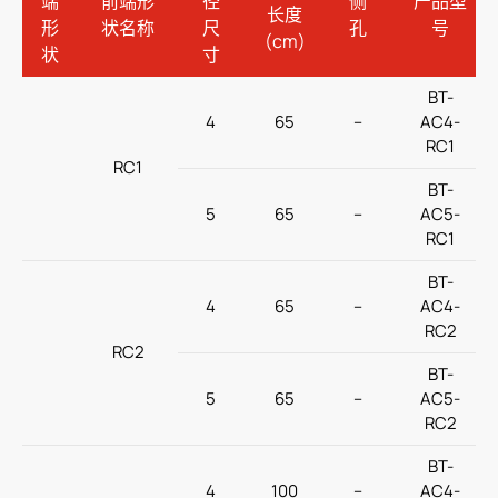
端
前端形
径
侧
产品型
长度
形
状名称
尺
孔
号
(cm)
状
寸
BT-
4
65
–
AC4-
RC1
RC1
BT-
5
65
–
AC5-
RC1
BT-
4
65
–
AC4-
RC2
RC2
BT-
5
65
–
AC5-
RC2
BT-
4
100
–
AC4-