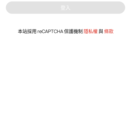
登入
企業永續
最新消息
本站採用 reCAPTCHA 保護機制
隱私權
與
條款
聯絡我們
繁體中文
English
简体中文