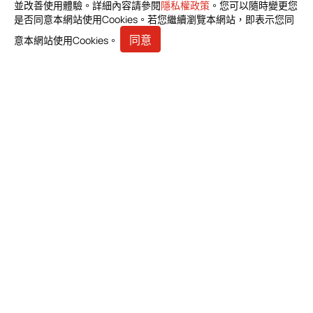
並改善使用體驗。詳細內容請參閱
隱私權政策
。您可以隨時變更您
投資人專區
是否同意本網站使用Cookies。若您繼續瀏覽本網站，即表示您同
利害關係人
同意
意本網站使用Cookies。
人才招募
聯絡我們
邦特生物科技股份有限公司
臺北市中山區長安東路1段23號5樓之6
+886-2-2571-0269
+886-2-2536-1967
sales@bioteq.com.tw
© 2026 邦特生物科技股份有限公司. All Rights Reserved.