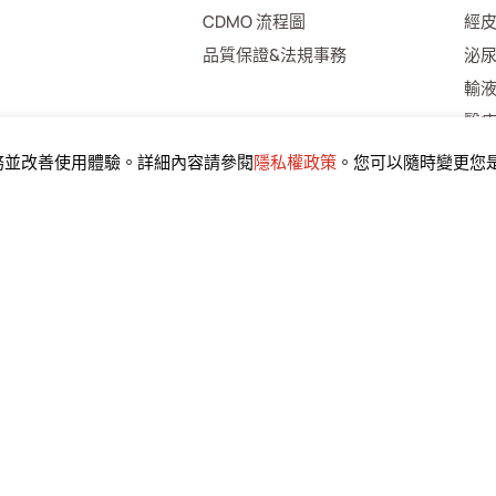
CDMO 流程圖
經
品質保證&法規事務
泌
輸
醫
居
服務並改善使用體驗。詳細內容請參閱
隱私權政策
。您可以隨時變更您是
消
雜
資料下載
投資人專區
利
求目錄
財務資訊
投資
股東專區
員
客
供
檢