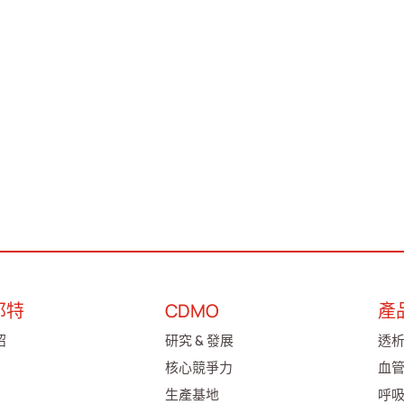
邦特
CDMO
產
紹
研究 & 發展
透
核心競爭力
血
生產基地
呼