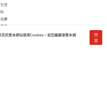
皮引流
尿科
液治療
療零件
家照護
同
否同意本網站使用Cookies。若您繼續瀏覽本網
化内科
意
項
害關係人
人才招募
人/股東
工
戶
應商
舉信箱