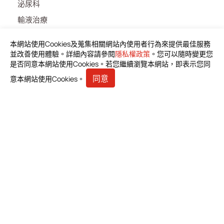
泌尿科
輸液治療
醫療零件
本網站使用Cookies及蒐集相關網站內使用者行為來提供最佳服務
居家照護
並改善使用體驗。詳細內容請參閱
隱私權政策
。您可以隨時變更您
是否同意本網站使用Cookies。若您繼續瀏覽本網站，即表示您同
消化内科
同意
意本網站使用Cookies。
雜項
最新消息
產品資料下載
投資人專區
利害關係人
人才招募
聯絡我們