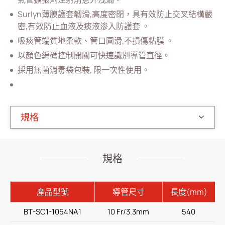
Surlyn薄膜護套韌滑,高度密閉，具有效防止交叉結構嚴
居家照護
密,有效防止血液及痰液渗入防護套 。
消化内科
吸痰管端質地柔軟、管口圓滑,不損傷粘膜 。
以顏色編碼控制開關可快速識別導管直徑。
雜項
採用無菌消毒袋包裝, 限一次性使用。
人才招募
投資人專區
規格
企業永續
最新消息
規格
聯絡我們
產品型號
導管尺寸
長度(mm)
繁體中文
English
简体中文
BT-SC1-1054NA1
10 Fr/3.3mm
540