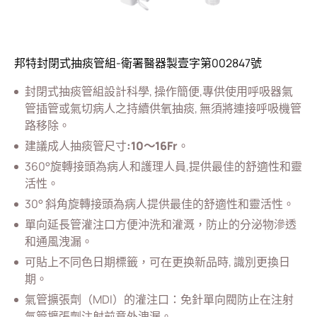
血管通路
呼吸治療
邦特封閉式抽痰管組-衛署醫器製壹字第002847號
全部
封閉式抽痰管組設計科學, 操作簡便,專供使用呼吸器氣
封閉式抽痰管組
管插管或氣切病人之持續供氧抽痰, 無須將連接呼吸機管
氧氣面罩及管類
路移除。
建議成人抽痰管尺寸
:
10
〜16Fr
。
麻醉面罩
360°旋轉接頭為病人和護理人員,提供最佳的舒適性和靈
噴霧器及噴霧面罩
活性。
氣管內管氣切管
30° 斜角旋轉接頭為病人提供最佳的舒適性和靈活性。
單向延長管灌注口方便沖洗和灌溉，防止的分泌物滲透
經皮引流
和通風洩漏。
泌尿科
可貼上不同色日期標籤，可在更换新品時, 識別更換日
期。
輸液治療
氣管擴張劑（MDI）的灌注口：免針單向閥防止在注射
醫療零件
氣管擴張劑注射前意外洩漏。