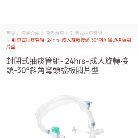
首頁
產品介紹
呼吸治療
封閉式抽痰管組
搜尋
封閉式抽痰管組- 24hrs–成人旋轉接頭-30°斜角彎頭檔板閥
片型
登入
註冊
封閉式抽痰管組- 24hrs–成人旋轉接
頭-30°斜角彎頭檔板閥片型
關於邦特
CDMO
產品介紹
全部
透析