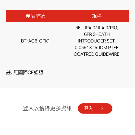
查看更多
產品型號
規格
6Fr, JR4.0/JL4.0/PIG,
呼吸治療
6FR SHEATH
BT-AC6-CPK1
INTRODUCER SET,
經皮引流
0.035" X 150CM PTFE
COATRED GUIDEWIRE
泌尿科
輸液治療
註: 無國際CE認證
醫療零件
居家照護
消化内科
登入以獲得更多資訊
登入
雜項
人才招募