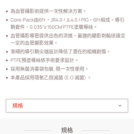
血管通路
為血管攝影術提供一次性解決方案。
全部
Core-Pack由6Fr，JR4.0 / JL4.0 / PIG，6Fr組成。導引
鞘套件，0.035“x 150CM PTFE塗層導絲。
血管摄影導管
血管攝影導管提供出色的流速，最適的顯影劑輸送達定
血管氣球擴張導管
一定的血管顯影效果。
導引鞘
漸細的導引鞘尖端設計降低了潛在的組織創傷。
PTFE預塗導絲依手術要求設計。
引導鋼線
採用無菌消毒袋包裝, 限一次性使用。
Y型連接器
本產品採用環氧乙烷滅菌 (E.O.滅菌) 。
多管道接頭
連接管
規格
Y型連接器組
週邊血管導引導管
規格
冠狀動脈氣球擴張導管