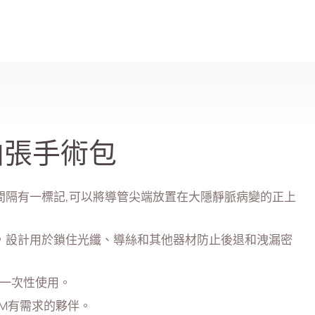
搜尋
曲張手術包
cm 間隔有一標記,可以將導管尖端放置在大隱靜脈病變的正上
，設計用於鎖住光纖、導絲和其他器材防止後退和洩漏密
限一次性使用。
M有需求的夥伴。