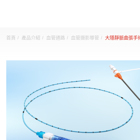
首頁
產品介紹
血管通路
血管摄影導管
大隱靜脈曲張手
登入
註冊
關於邦特
CDMO