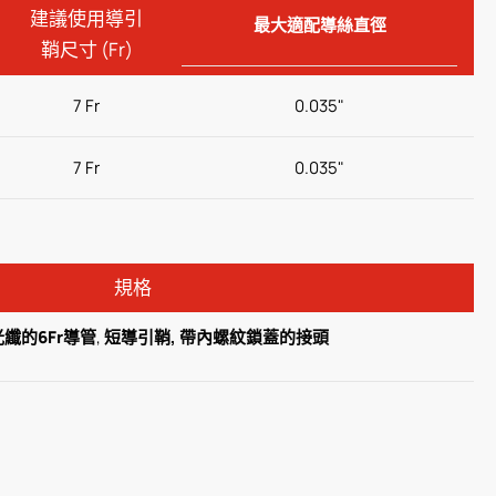
建議使用導引
最大適配導絲直徑
鞘尺寸 (Fr)
7 Fr
0.035"
7 Fr
0.035"
規格
纖的6Fr導管
,
短導引鞘,
帶內螺紋鎖蓋的接頭