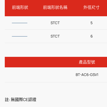
前端形狀
前端形狀名稱
外徑尺寸
週邊血管導引導管
冠狀動脈氣球擴張導管
STCT
5
查看更多
STCT
6
呼吸治療
經皮引流
產品型號
泌尿科
BT-AC6-GSV1
輸液治療
醫療零件
居家照護
註: 無國際CE認證