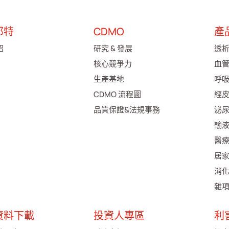
邦特
CDMO
產
紹
研究 & 發展
透
核心競爭力
血
生產基地
呼
CDMO 流程圖
經
品質保證&法規事務
泌
輸
醫
居
消
雜
資料下載
投資人專區
利