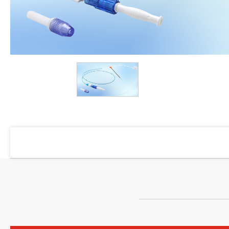
產品介紹
透析
血管通路
血管摄影導管
血管氣球擴張導管
導引鞘
引導鋼線
Y型連接器
多管道接頭
連接管
Y型連接器組