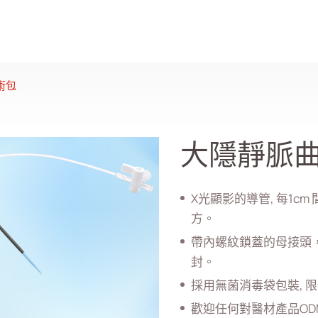
術包
大隱靜脈
X光顯影的導管, 每1
方。
帶內螺紋鎖蓋的母接頭
封。
採用無菌消毒袋包裝, 
歡迎任何對醫材產品OD