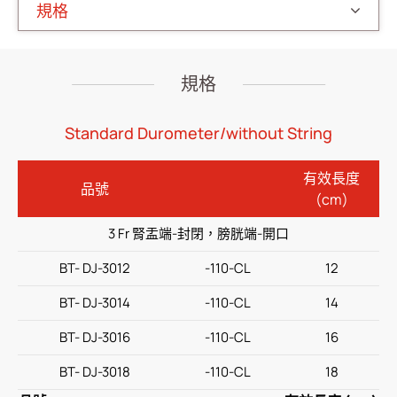
規格
(ODM)輸尿管鏡適用輸尿管導管
安氏套管
規格
泌尿道結石取石網
輸液治療
Standard Durometer/without String
醫療零件
有效長度
品號
(cm)
居家照護
3 Fr 腎盂端-封閉，膀胱端-開口
消化内科
BT- DJ-3012
-110-CL
12
雜項
BT- DJ-3014
-110-CL
14
人才招募
BT- DJ-3016
-110-CL
16
投資人專區
BT- DJ-3018
-110-CL
18
企業永續