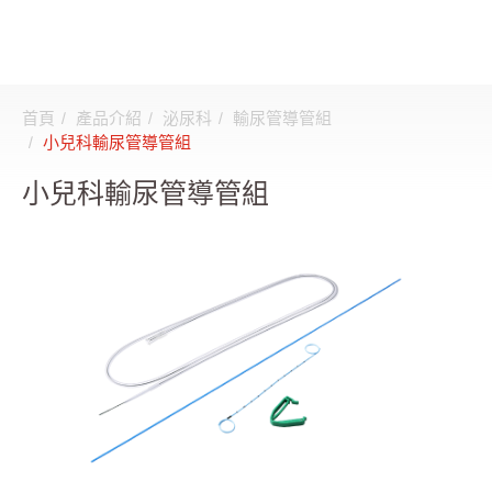
首頁
產品介紹
泌尿科
輸尿管導管組
搜尋
小兒科輸尿管導管組
小兒科輸尿管導管組
登入
註冊
關於邦特
CDMO
產品介紹
全部
透析