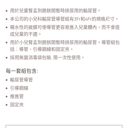
血管通路
用於兒童腎盂到膀胱間暫時排尿用的輸尿管。
呼吸治療
本公司的小兒科輸尿管導管組有3Fr和4Fr的規格尺寸。
親水性的披膜可使導管更容易進入兒童體內，而不會造
經皮引流
成兒童的不適。
泌尿科
用於小兒腎盂到膀胱間暫時排尿用的輸尿管。導管組包
括：導管、引導鋼線和固定夾。
全部
採用無菌消毒袋包裝, 限一次性使用。
輸尿管導管組
每一套組包含:
引導鋼線
輸尿管導管
推進管
引導鋼線
(ODM)輸尿管氣球擴張導管
推進管
固定夾
(ODM)皮下腎盂造口術輸尿管導管組
(ODM)腎臟移植輸尿管導管組
(ODM)腫瘤輸尿管導管