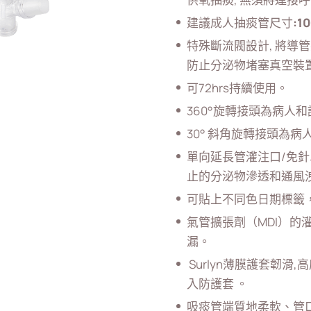
建議成人抽痰管尺寸
:
10
特殊斷流閥設計, 將
防止分泌物堵塞真空裝
可72hrs持續使用。
360°旋轉接頭為病人
30° 斜角旋轉接頭為
單向延長管灌注口/免
止的分泌物滲透和通風
可貼上不同色日期標籤，
氣管擴張劑（MDI）
漏。
Surlyn薄膜護套韌
入防護套 。
吸痰管端質地柔軟、管口