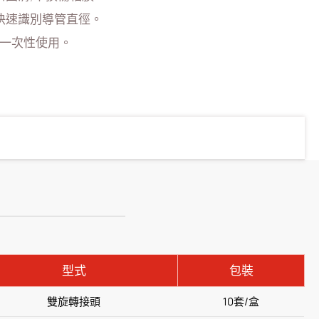
快速識別導管直徑。
限一次性使用。
型式
包裝
雙旋轉接頭
10套/盒