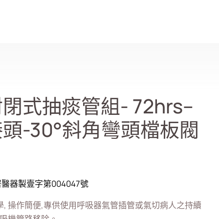
搜尋
式抽痰管組- 72hrs–
頭-30°斜角彎頭檔板閥
醫器製壹字第004047號
, 操作簡便,專供使用呼吸器氣管插管或氣切病人之持續
呼吸機管路移除。