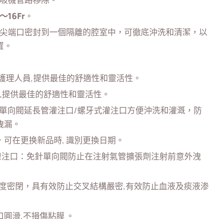
〜16Fr
。
導管尖端口密封到一個隔離的腔室中，可徹底沖洗和清潔，以
置。
和護理人員,提供最佳的舒適性和靈活性。
病人提供最佳的舒適性和靈活性。
針單向閥延長管灌注口/螺牙式灌注口方便沖洗和灌溉，防
洩漏。
可在更换新品時, 識別更換日期。
的灌注口：免針單向閥防止在注射氣管擴張劑注射前意外洩
滑,高度密閉，具有效防止交叉結構嚴密,有效防止血液及痰液渗
圓滑,不損傷粘膜 。