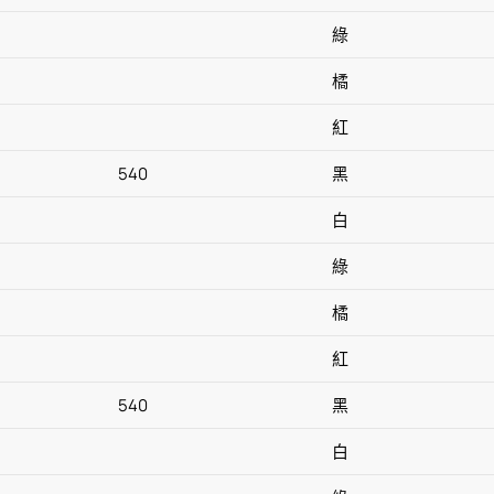
綠
橘
紅
540
黑
白
綠
橘
紅
540
黑
白