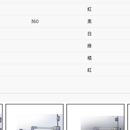
紅
360
黑
白
綠
橘
紅