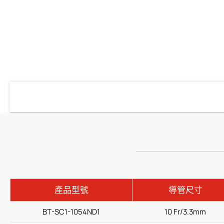
輸液治療
醫療零件
居家照護
消化内科
雜項
人才招募
投資人專區
產品型號
導管尺寸
BT-SC1-1054ND1
10 Fr/3.3mm
企業永續