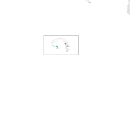
產品介紹
透析
血管通路
呼吸治療
封閉式抽痰管組
氧氣面罩及管類
麻醉面罩
噴霧器及噴霧面罩
氣管內管氣切管
經皮引流
泌尿科