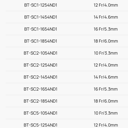
BT-SC1-1254ND1
12 Fr/4.0mm
最新消息
BT-SC1-1454ND1
14 Fr/4.6mm
BT-SC1-1654ND1
16 Fr/5.3mm
聯絡我們
BT-SC1-1854ND1
18 Fr/6.0mm
BT-SC2-1054ND1
10 Fr/3.3mm
繁體中文
English
简体中文
BT-SC2-1254ND1
12 Fr/4.0mm
BT-SC2-1454ND1
14 Fr/4.6mm
BT-SC2-1654ND1
16 Fr/5.3mm
BT-SC2-1854ND1
18 Fr/6.0mm
BT-SC5-1054ND1
10 Fr/3.3mm
BT-SC5-1254ND1
12 Fr/4.0mm