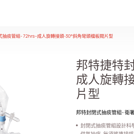
抽痰管組- 72hrs–成人旋轉接頭-30°斜角彎頭檔板閥片型
邦特捷特封閉
成人旋轉接
片型
邦特封閉式抽痰管組- 衛署
封閉式抽痰管組設計科學
供氧抽痰, 無須將連接