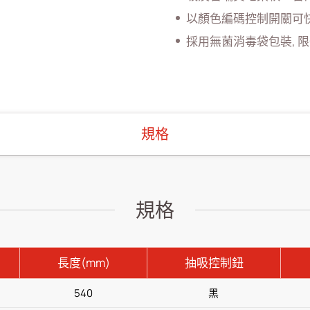
以顏色編碼控制開關可
採用無菌消毒袋包裝, 
規格
規格
長度(mm)
抽吸控制鈕
540
黑