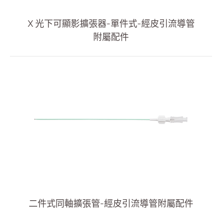
血管通路
X 光下可顯影擴張器-單件式-經皮引流導管
呼吸治療
附屬配件
經皮引流
全部
猪尾巴引流導管组
豬尾巴引流導管
經皮引流導管配件
穿刺導入引流導管套組
穿刺導入系統組
(ODM)膀胱引流管套件
Snap Lock 引流導管組
二件式同軸擴張管-經皮引流導管附屬配件
泌尿科