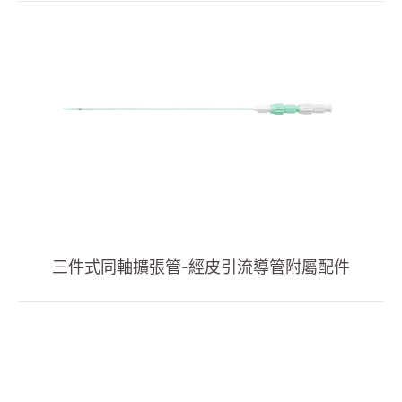
輸液治療
醫療零件
居家照護
消化内科
雜項
人才招募
投資人專區
三件式同軸擴張管-經皮引流導管附屬配件
企業永續
最新消息
聯絡我們