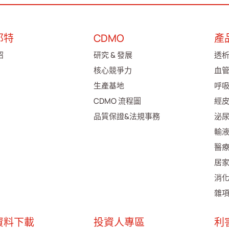
邦特
CDMO
產
紹
研究 & 發展
透
核心競爭力
血
生產基地
呼
CDMO 流程圖
經
品質保證&法規事務
泌
輸
醫
居
消
雜
資料下載
投資人專區
利