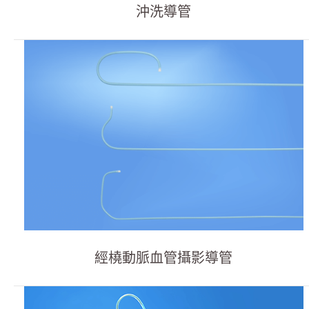
沖洗導管
週邊血管導引導管
冠狀動脈氣球擴張導管
查看更多
呼吸治療
經皮引流
泌尿科
輸液治療
醫療零件
經橈動脈血管攝影導管
居家照護