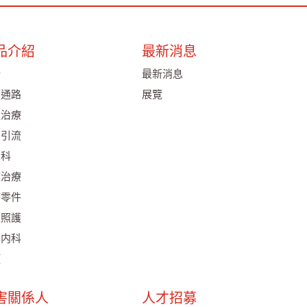
品介紹
最新消息
析
最新消息
管通路
展覽
吸治療
皮引流
尿科
液治療
療零件
家照護
化内科
項
害關係人
人才招募