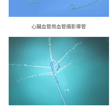
產品介紹
透析
心臟血管用血管攝影導管
血管通路
血管摄影導管
血管氣球擴張導管
導引鞘
引導鋼線
Y型連接器
多管道接頭
連接管
Y型連接器組