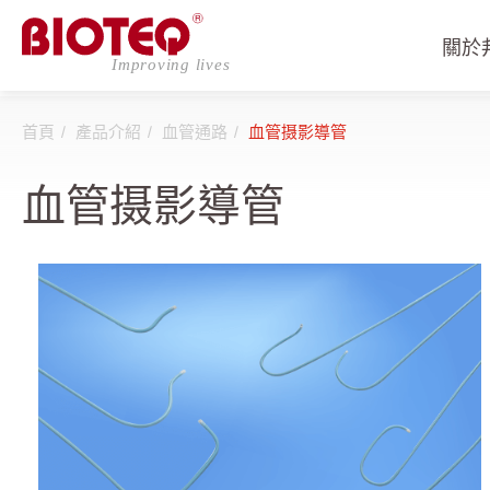
關於
首頁
產品介紹
血管通路
血管摄影導管
血管摄影導管
登入
註冊
關於邦特
CDMO